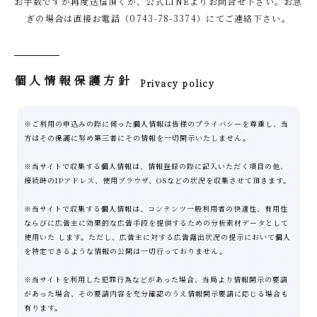
お手数ですが再度送信頂くか、公式LINEよりお問合せ下さい。お急
ぎの場合は直接お電話（0743-78-3374）にてご連絡下さい。
個人情報保護方針
Privacy policy
※ご利用の申込みの際に伺った個人情報は皆様のプライバシーを尊重し、当
方はその保護に努め第三者にその情報を一切開示いたしません。
※当サイトで収集する個人情報は、情報登録の際に記入いただく項目の他、
接続時のIPアドレス、使用ブラウザ、OSなどの状況を収集させて頂きます。
※当サイトで収集する個人情報は、コンテンツ一般利用者の快適性、有用性
ならびに広告主に効果的な広告手段を提供するための分析素材データとして
使用いた します。ただし、広告主に対する広告露出状況の提示において個人
を特定できるような情報の公開は一切行っておりません。
※当サイトを利用した犯罪行為などがあった場合、当局より情報開示の要請
があった場合、その要請内容を充分確認のうえ情報開示要請に応じる場合も
有ります。